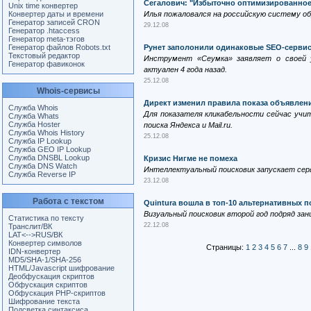
Сегалович: "Избыточно оптимизированное
Unix time конвертер
Конвертер даты и времени
Илья пожаловался на российскую систему об
Генератор записей CRON
29.12.08
Генератор .htaccess
Генератор meta-тэгов
Генератор файлов Robots.txt
Рунет заполонили одинаковые SEO-серви
Текстовый редактор
Инструмент «Сеумка» заявляет о своей 
Генератор фавиконок
актуален 4 года назад.
25.12.08
Whois-сервисы
Директ изменил правила показа объявлен
Служба Whois
Для показателя кликабельности сейчас учи
Служба Whats
Служба Hoster
поиска Яндекса и Mail.ru.
Служба Whois History
25.12.08
Служба IP Lookup
Служба GEO IP Lookup
Служба DNSBL Lookup
Кризис Нигме не помеха
Служба DNS Watch
Интеллектуальный поисковик запускает серв
Служба Reverse IP
23.12.08
Работа с текстом
Quintura вошла в топ-10 альтернативных п
Визуальный поисковик второй год подряд за
Статистика по тексту
22.12.08
Транслит/ВК
LAT<-->RUS/ВК
Конвертер символов
Страницы:
1
2
3
4
5
6
7
...
8
9
IDN-конвертер
MD5/SHA-1/SHA-256
HTML/Javascript шифрование
Деобфускация скриптов
Обфускация скриптов
Обфускация PHP-скриптов
Шифрование текста
Подсветка синтаксиса