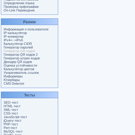
Определение языка
Проверка орфографии
On-Line Переводчик
Разное
Информация о пользователе
IP-калькулятор
IP-конвертер
IPv4<-->IPv6
Калькулятор CIDR
Генератор паролей
Генератор QR кодов
Генератор QR кодов 2
Генератор штрих-кодов
Декодер QR кодов
Оценка устойчивости
Калькулятор цветов
Укорачиватель ссылок
Информеры
Юзербары
CMS Detector
Тесты
SEO-тест
HTML-тест
XML-тест
CSS-тест
JavaScript-тест
jQuery-тест
PHP-тест
Perl-тест
MySQL-тест