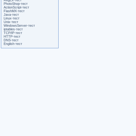
RegEx-тест
PhotoShop-тест
ActionScript-тест
FlashMX-тест
Java-тест
Linux-тест
Unix-тест
WindowsServer-тест
iptables-тест
TCP/IP-тест
HTTP-тест
DNS-тест
English-тест