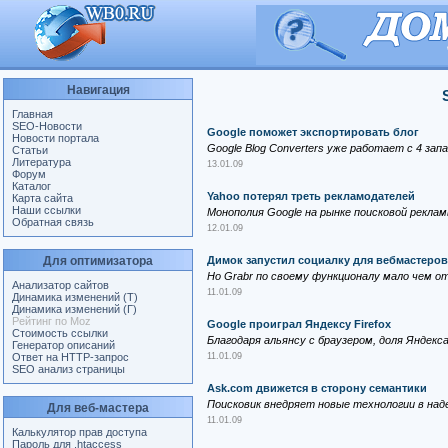
Навигация
Главная
SEO-Новости
Google поможет экспортировать блог
Новости портала
Google Blog Converters уже работает с 4 за
Статьи
Литература
13.01.09
Форум
Каталог
Yahoo потерял треть рекламодателей
Карта сайта
Наши ссылки
Монополия Google на рынке поисковой рекла
Обратная связь
12.01.09
Для оптимизатора
Димок запустил социалку для вебмастеров
Но Grabr по своему функционалу мало чем о
Анализатор сайтов
11.01.09
Динамика изменений (Т)
Динамика изменений (Г)
Рейтинг по Moz
Google проиграл Яндексу Firefox
Стоимость ссылки
Благодаря альянсу с браузером, доля Яндек
Генератор описаний
Ответ на HTTP-запрос
11.01.09
SEO анализ страницы
Ask.com движется в сторону семантики
Поисковик внедряет новые технологии в на
Для веб-мастера
11.01.09
Калькулятор прав доступа
Пароль для .htaccess