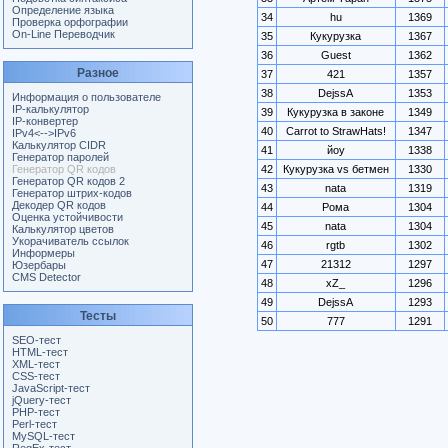
Определение языка
34
hu
1369
Проверка орфографии
On-Line Переводчик
35
Кукурузка
1367
36
Guest
1362
Разное
37
421
1357
38
DejssA
1353
Информация о пользователе
IP-калькулятор
39
Кукурузка в законе
1349
IP-конвертер
40
Carrot to StrawHats!
1347
IPv4<-->IPv6
Калькулятор CIDR
41
йоу
1338
Генератор паролей
Генератор QR кодов
42
Кукурузка vs бетмен
1330
Генератор QR кодов 2
43
nata
1319
Генератор штрих-кодов
Декодер QR кодов
44
Рома
1304
Оценка устойчивости
45
nata
1304
Калькулятор цветов
Укорачиватель ссылок
46
rgtb
1302
Информеры
47
21312
1297
Юзербары
CMS Detector
48
xZ_
1296
49
DejssA
1293
Тесты
50
777
1291
SEO-тест
HTML-тест
XML-тест
CSS-тест
JavaScript-тест
jQuery-тест
PHP-тест
Perl-тест
MySQL-тест