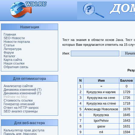
Навигация
Главная
SEO-Новости
Тест на знания в области основ Java. Тест
Новости портала
которых Вам предлагается ответить на 15 слу
Статьи
Литература
Форум
Имя:
Каталог
Карта сайта
Наши ссылки
Обратная связь
Резу
Для оптимизатора
N
Имя
Баллов
Анализатор сайтов
1
=
0
Динамика изменений (Т)
2
Кукурузка и карлик
1729
Динамика изменений (Г)
Рейтинг по Moz
3
Кукурузка на сене
1726
Стоимость ссылки
4
Кукурузка на стене
1718
Генератор описаний
Ответ на HTTP-запрос
5
Александр Новолоков
1678
SEO анализ страницы
6
Кукурузка
1645
7
IgorPehov
1643
Для веб-мастера
8
gasw
1631
Калькулятор прав доступа
9
rt4
1594
Пароль для .htaccess