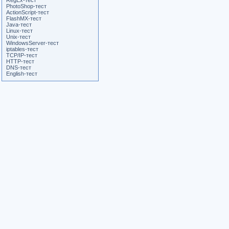
RegEx-тест
PhotoShop-тест
ActionScript-тест
FlashMX-тест
Java-тест
Linux-тест
Unix-тест
WindowsServer-тест
iptables-тест
TCP/IP-тест
HTTP-тест
DNS-тест
English-тест