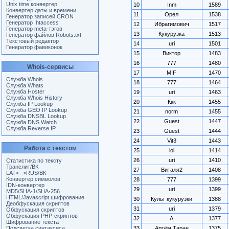
Unix time конвертер
10
Inm
1589
Конвертер даты и времени
11
Орел
1538
Генератор записей CRON
Генератор .htaccess
12
Ибрагимович
1517
Генератор meta-тэгов
13
Кукурузка
1513
Генератор файлов Robots.txt
Текстовый редактор
14
uri
1501
Генератор фавиконок
15
Виктор
1483
16
777
1480
Whois-сервисы
17
MIF
1470
Служба Whois
18
777
1464
Служба Whats
Служба Hoster
19
uri
1463
Служба Whois History
20
Ккк
1455
Служба IP Lookup
Служба GEO IP Lookup
21
norm
1455
Служба DNSBL Lookup
22
Guest
1447
Служба DNS Watch
Служба Reverse IP
23
Guest
1444
24
Vit3
1443
Работа с текстом
25
lol
1414
26
uri
1410
Статистика по тексту
Транслит/ВК
27
Виталя2
1408
LAT<-->RUS/ВК
Конвертер символов
28
777
1399
IDN-конвертер
29
uri
1399
MD5/SHA-1/SHA-256
HTML/Javascript шифрование
30
Культ кукурузки
1388
Деобфускация скриптов
31
uri
1379
Обфускация скриптов
Обфускация PHP-скриптов
32
А
1377
Шифрование текста
Подсветка синтаксиса
33
Артём Таран
1375