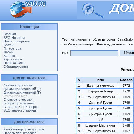
Навигация
Главная
SEO-Новости
Тест на знания в области основ JavaScrip
Новости портала
JavaScript, из которых Вам предлагается отве
Статьи
Литература
Форум
Имя:
Каталог
Карта сайта
Наши ссылки
Обратная связь
Результ
Для оптимизатора
N
Имя
Баллов
Анализатор сайтов
1
Даня ты сможешь
1772
Динамика изменений (Т)
2
Варданян Артур
1770
Динамика изменений (Г)
Рейтинг по Moz
3
17 гр., Вертипорох М...
1769
Стоимость ссылки
4
Дмитрий Гусев
1769
Генератор описаний
Ответ на HTTP-запрос
5
Дмитрий Гусев
1769
SEO анализ страницы
6
Дмитрий Гусев
1769
7
вай
1768
Для веб-мастера
8
Владлен Мартьянов
1768
Калькулятор прав доступа
9
17 гр., Вертипорох М...
1767
Пароль для .htaccess