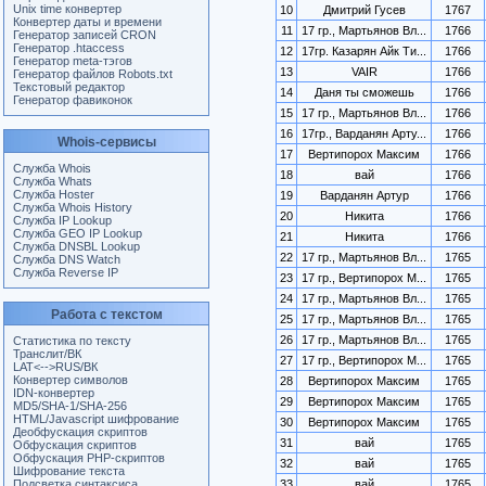
Unix time конвертер
10
Дмитрий Гусев
1767
Конвертер даты и времени
11
17 гр., Мартьянов Вл...
1766
Генератор записей CRON
Генератор .htaccess
12
17гр. Казарян Айк Ти...
1766
Генератор meta-тэгов
13
VAIR
1766
Генератор файлов Robots.txt
Текстовый редактор
14
Даня ты сможешь
1766
Генератор фавиконок
15
17 гр., Мартьянов Вл...
1766
16
17гр., Варданян Арту...
1766
Whois-сервисы
17
Вертипорох Максим
1766
Служба Whois
18
вай
1766
Служба Whats
Служба Hoster
19
Варданян Артур
1766
Служба Whois History
20
Никита
1766
Служба IP Lookup
Служба GEO IP Lookup
21
Никита
1766
Служба DNSBL Lookup
22
17 гр., Мартьянов Вл...
1765
Служба DNS Watch
Служба Reverse IP
23
17 гр., Вертипорох М...
1765
24
17 гр., Мартьянов Вл...
1765
Работа с текстом
25
17 гр., Мартьянов Вл...
1765
26
17 гр., Мартьянов Вл...
1765
Статистика по тексту
Транслит/ВК
27
17 гр., Вертипорох М...
1765
LAT<-->RUS/ВК
Конвертер символов
28
Вертипорох Максим
1765
IDN-конвертер
29
Вертипорох Максим
1765
MD5/SHA-1/SHA-256
HTML/Javascript шифрование
30
Вертипорох Максим
1765
Деобфускация скриптов
31
вай
1765
Обфускация скриптов
Обфускация PHP-скриптов
32
вай
1765
Шифрование текста
Подсветка синтаксиса
33
вай
1765