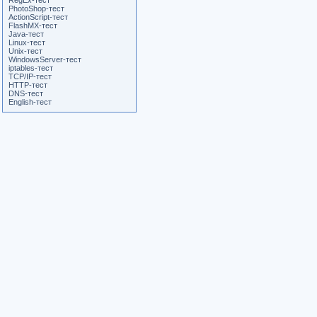
RegEx-тест
PhotoShop-тест
ActionScript-тест
FlashMX-тест
Java-тест
Linux-тест
Unix-тест
WindowsServer-тест
iptables-тест
TCP/IP-тест
HTTP-тест
DNS-тест
English-тест