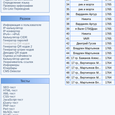
Определение языка
34
рик и морти
1765
Проверка орфографии
On-Line Переводчик
35
рик и морти
1765
36
Варданян Артур
1765
Разное
37
Никита
1765
38
Варданян Артур
1765
Информация о пользователе
IP-калькулятор
39
я Валя СПИДран
1765
IP-конвертер
40
Никита
1765
IPv4<-->IPv6
Калькулятор CIDR
41
VAIR
1765
Генератор паролей
Генератор QR кодов
42
Дмитрий Гусев
1765
Генератор QR кодов 2
43
Владлен Мартьянов
1765
Генератор штрих-кодов
Декодер QR кодов
44
Владлен Мартьянов
1765
Оценка устойчивости
45
17 гр. Бажанов Алекс...
1764
Калькулятор цветов
Укорачиватель ссылок
46
17 гр., Вертипорох М...
1764
Информеры
47
17 гр., Мартьянов Вл...
1764
Юзербары
CMS Detector
48
17 гр., Вертипорох М...
1764
49
17 гр., Вертипорох М...
1764
Тесты
50
17 гр., Мартьянов Вл...
1764
SEO-тест
HTML-тест
XML-тест
CSS-тест
JavaScript-тест
jQuery-тест
PHP-тест
Perl-тест
MySQL-тест