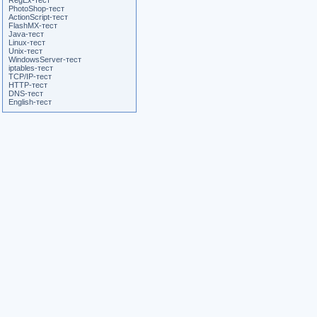
RegEx-тест
PhotoShop-тест
ActionScript-тест
FlashMX-тест
Java-тест
Linux-тест
Unix-тест
WindowsServer-тест
iptables-тест
TCP/IP-тест
HTTP-тест
DNS-тест
English-тест