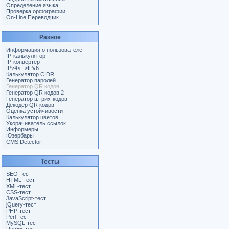
Определение языка
Проверка орфографии
On-Line Переводчик
Разное
Информация о пользователе
IP-калькулятор
IP-конвертер
IPv4<-->IPv6
Калькулятор CIDR
Генератор паролей
Генератор QR кодов
Генератор QR кодов 2
Генератор штрих-кодов
Декодер QR кодов
Оценка устойчивости
Калькулятор цветов
Укорачиватель ссылок
Информеры
Юзербары
CMS Detector
Тесты
SEO-тест
HTML-тест
XML-тест
CSS-тест
JavaScript-тест
jQuery-тест
PHP-тест
Perl-тест
MySQL-тест