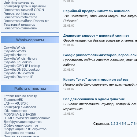
22.01.09
Unix time конвертер
Конвертер даты и времени
Генератор записей CRON
Серийный предприниматель Ашманов
Генератор .htaccess
"Не исключено, что когда-нибудь мы запу
Генератор meta-тэгов
Генератор файлов Robots.txt
Яндекса".
Текстовый редактор
21.01.09
Генератор фавиконок
Длинному запросу – длинный сниппет
Whois-сервисы
Google пытается давать готовые ответы на
20.01.09
Служба Whois
Служба Whats
Служба Hoster
Google убивает оптимизаторов, персонали
Служба Whois History
Продвигать сайты станет сложнее, так ка
Служба IP Lookup
сайтов.
Служба GEO IP Lookup
Служба DNSBL Lookup
20.01.09
Служба DNS Watch
Служба Reverse IP
Кризис "унес" из сети миллион сайтов
Начало года было отмечено нехарактерной п
Работа с текстом
19.01.09
Статистика по тексту
Все для сеошника в одном флаконе
Транслит/ВК
LAT<-->RUS/ВК
SEObook представили тулбар, который объ
Конвертер символов
маркетинга.
IDN-конвертер
16.01.09
MD5/SHA-1/SHA-256
HTML/Javascript шифрование
Деобфускация скриптов
Страницы:
1
2
3
4
5
6
...
7
8
Обфускация скриптов
Обфускация PHP-скриптов
Шифрование текста
Подсветка синтаксиса