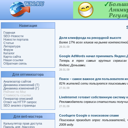
Навигация
Главная
SEO-Новости
Доля кликфрода на рекордной высоте
Новости портала
Более 17% всех кликов на рынке контекстно
Статьи
Литература
28.01.09
Форум
Каталог
Google AdWords начал принимать Яндекс.
Карта сайта
Наши ссылки
Теперь в трех самых крупных сервисах
Обратная связь
Яндекс.Деньгами.
28.01.09
Для оптимизатора
Поиск – самое важное для пользователя и
Анализатор сайтов
81% жителей сети пользуются поисковыми 
Динамика изменений (Т)
Динамика изменений (Г)
27.01.09
Рейтинг по Moz
Стоимость ссылки
LiveInternet готовит собственную систему
Генератор описаний
Рекламодатели сервиса статистики получил
Ответ на HTTP-запрос
SEO анализ страницы
27.01.09
Сообщите Google о поисковом спаме
Для веб-мастера
Поисковик проводит опрос пользователей,
Калькулятор прав доступа
2009 году.
Пароль для .htaccess