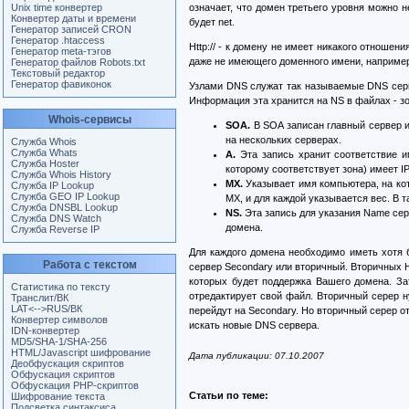
Unix time конвертер
означает, что домен третьего уровня можно н
Конвертер даты и времени
будет net.
Генератор записей CRON
Генератор .htaccess
Http:// - к домену не имеет никакого отноше
Генератор meta-тэгов
даже не имеющего доменного имени, например : 
Генератор файлов Robots.txt
Текстовый редактор
Генератор фавиконок
Узлами DNS служат так называемые DNS серв
Информация эта хранится на NS в файлах - зо
Whois-сервисы
SOA.
В SOA записан главный сервер и
на нескольких серверах.
Служба Whois
Служба Whats
A.
Эта запись хранит соответствие и
Служба Hoster
которому соответствует зона) имеет IP 
Служба Whois History
MX.
Указывает имя компьютера, на ко
Служба IP Lookup
Служба GEO IP Lookup
MX, и для каждой указывается вес. В 
Служба DNSBL Lookup
NS.
Эта запись для указания Name серв
Служба DNS Watch
домена.
Служба Reverse IP
Для каждого домена необходимо иметь хотя 
Работа с текстом
сервер Secondary или вторичный. Вторичных Н
которых будет поддержка Вашего домена. За
Статистика по тексту
отредактирует свой файл. Вторичный серер н
Транслит/ВК
LAT<-->RUS/ВК
перейдут на Secondary. Но вторичный серер о
Конвертер символов
искать новые DNS сервера.
IDN-конвертер
MD5/SHA-1/SHA-256
HTML/Javascript шифрование
Дата публикации: 07.10.2007
Деобфускация скриптов
Обфускация скриптов
Обфускация PHP-скриптов
Статьи по теме:
Шифрование текста
Подсветка синтаксиса