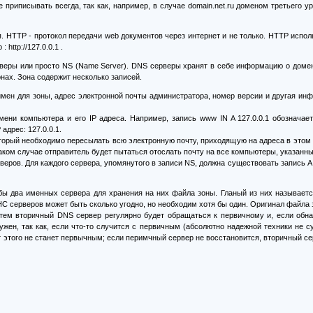
е приписывать всегда, так как, например, в случае domain.net.ru доменом третьего у
ния. HTTP - протокол передачи web документов через интернет и не только. HTTP испо
http://127.0.0.1 .
еры или просто NS (Name Server). DNS серверы хранят в себе информацию о домена
нах. Зона содержит несколько записей.
мен для зоны, адрес электронной почты администратора, номер версии и другая ин
мени компьютера и его IP адреса. Например, запись www IN A 127.0.0.1 обозначае
адрес: 127.0.0.1.
торый необходимо пересылать всю электронную почту, приходящую на адреса в этом 
таком случае отправитель будет пытаться отослать почту на все компьютеры, указан
еров. Для каждого сервера, упомянутого в записи NS, должна существовать запись A с
бы два именных сервера для хранения на них файла зоны. Гланый из них называетс
С серверов может быть сколько угодно, но необходим хотя бы один. Оригинал файла 
тем вторичный DNS сервер регулярно будет обращаться к первичному и, если обна
ужен, так как, если что-то случится с первичным (абсолютно надежной техники не 
т этого не станет первычным; если перимчный сервер не восстановится, вторичный се