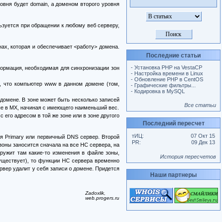
ровня будет domain, а доменом второго уровня
льзуется при обращении к любому веб серверу,
х, которая и обеспечивает <работу> домена.
Последние статьи
- Установка PHP на VestaCP
формация, необходимая для синхронизации зон
- Настройка времени в Linux
- Обновление PHP в CentOS
т, что компьютер www в данном домене (том,
- Графические фильтры...
- Кодировка в MySQL
домене. В зоне может быть несколько записей
Все статьи
ные в MX, начиная с имеющего наименьший вес.
 его адресом в той же зоне или в зоне другого
Последний пересчет
тИЦ:
07 Окт 15
я Primary или первичный DNS сервер. Второй
PR:
09 Дек 13
зоны заносится сначала на все НС сервера, на
ружит там какие-то изменения в файле зоны,
История пересчетов
существует), то функции НС сервера временно
рвер удалит у себя записи о домене. Придется
Наши партнеры
Zadoxlik,
web.progers.ru