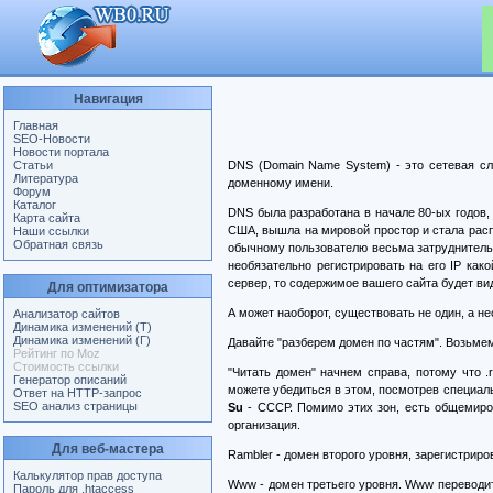
Навигация
Главная
SEO-Новости
Новости портала
Статьи
DNS (Domain Name System) - это сетевая сл
Литература
доменному имени.
Форум
Каталог
DNS была разработана в начале 80-ых годов, 
Карта сайта
США, вышла на мировой простор и стала рас
Наши ссылки
Обратная связь
обычному пользователю весьма затруднительно
необязательно регистрировать на его IP как
сервер, то содержимое вашего сайта будет в
Для оптимизатора
А может наоборот, существовать не один, а н
Анализатор сайтов
Динамика изменений (Т)
Динамика изменений (Г)
Давайте "разберем домен по частям". Возьмем, 
Рейтинг по Moz
Стоимость ссылки
"Читать домен" начнем справа, потому что 
Генератор описаний
можете убедиться в этом, посмотрев специал
Ответ на HTTP-запрос
SEO анализ страницы
Su
- СССР. Помимо этих зон, есть общемир
организация.
Для веб-мастера
Rambler - домен второго уровня, зарегистриро
Калькулятор прав доступа
Www - домен третьего уровня. Www переводитс
Пароль для .htaccess