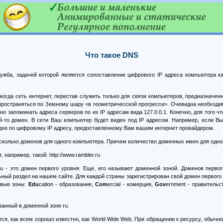
Что такое DNS
ужба, задачей которой является сопоставление цифрового IP адреса компьютера к
когда сеть интернет, перестав служить только для связи компьютеров, предназначе
пространяться по Земному шару <в геометричесской прогресси>. Очевидна необходим
 запоминать адреса серверов по их IP адресам вида 127.0.0.1. Конечно, для того ч
ой-то домен. В сети Ваш компьютер будет виден под IP адресом. Например, если В
идно по цифровому IP адресу, предоставленному Вам вашим интернет провайдером.
есколько доменов для одного компьютера. Причем количество доменных имен для одног
например, такой: http://www.rambler.ru
.ru - это домен первого уровня. Еще, его называют доменной зоной. Доменов перво
ьный раздел на нашем сайте. Для каждой страны зарегистрирован свой домен первого
овые зоны:
Edu
cation - образование,
Com
ercial - комерция,
Gov
ernment - правительс
ванный в доменной зоне ru.
я, как всем хорошо известно, как World Wide Web. При обращении к ресурсу, обычн