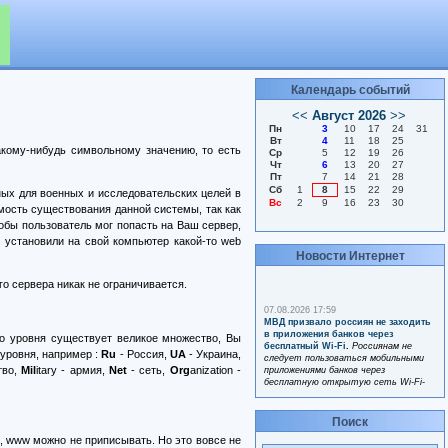
Календарь событий
акому-нибудь символьному значению, то есть
нных для военных и исследовательских целей в
ость существования данной системы, так как
тобы пользователь мог попасть на Ваш сервер,
ы установили на свой компьютер какой-то web
Новости Интернет
о сервера никак не ограничивается.
го уровня существует великое множество, Вы
 уровня, например :
Ru
- Россия,
UA
- Украина,
тво,
Mil
itary - армия,
Net
- сеть,
Org
anization -
Поиск
о, www можно не приписывать. Но это вовсе не