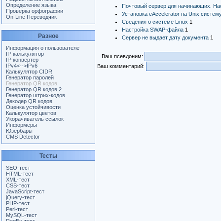
Определение языка
Почтовый сервер для начинающих. Н
Проверка орфографии
Установка eAccelerator на Unix систем
On-Line Переводчик
Сведения о системе Linux
1
Настройка SWAP-файла
1
Разное
Сервер не выдает дату документа
1
Информация о пользователе
IP-калькулятор
Ваш псевдоним:
IP-конвертер
IPv4<-->IPv6
Ваш комментарий:
Калькулятор CIDR
Генератор паролей
Генератор QR кодов
Генератор QR кодов 2
Генератор штрих-кодов
Декодер QR кодов
Оценка устойчивости
Калькулятор цветов
Укорачиватель ссылок
Информеры
Юзербары
CMS Detector
Тесты
SEO-тест
HTML-тест
XML-тест
CSS-тест
JavaScript-тест
jQuery-тест
PHP-тест
Perl-тест
MySQL-тест