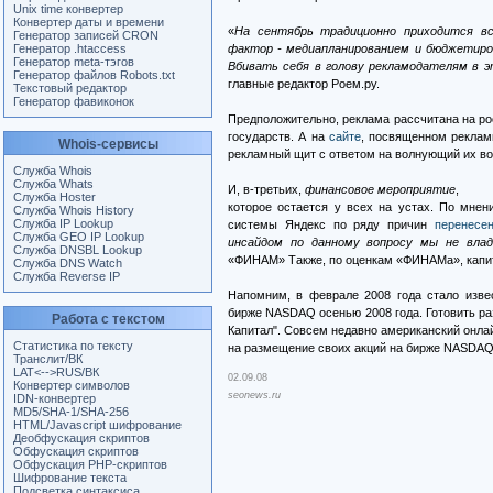
Unix time конвертер
Конвертер даты и времени
«
На сентябрь традиционно приходится в
Генератор записей CRON
Генератор .htaccess
фактор - медиапланированием и бюджетиро
Генератор meta-тэгов
Вбивать себя в голову рекламодателям в э
Генератор файлов Robots.txt
главные редактор Роем.ру.
Текстовый редактор
Генератор фавиконок
Предположительно, реклама рассчитана на ро
государств. А на
сайте
, посвященном реклам
Whois-сервисы
рекламный щит с ответом на волнующий их во
Служба Whois
Служба Whats
И, в-третьих,
финансовое мероприятие
,
Служба Hoster
которое остается у всех на устах. По мне
Служба Whois History
Служба IP Lookup
системы Яндекс по ряду причин
перенесе
Служба GEO IP Lookup
инсайдом по данному вопросу мы не вла
Служба DNSBL Lookup
«ФИНАМ» Также, по оценкам «ФИНАМа», капита
Служба DNS Watch
Служба Reverse IP
Напомним, в феврале 2008 года стало изве
бирже NASDAQ осенью 2008 года. Готовить ра
Работа с текстом
Капитал". Совсем недавно американский онла
Статистика по тексту
на размещение своих акций на бирже NASDAQ
Транслит/ВК
LAT<-->RUS/ВК
02.09.08
Конвертер символов
seonews.ru
IDN-конвертер
MD5/SHA-1/SHA-256
HTML/Javascript шифрование
Деобфускация скриптов
Обфускация скриптов
Обфускация PHP-скриптов
Шифрование текста
Подсветка синтаксиса