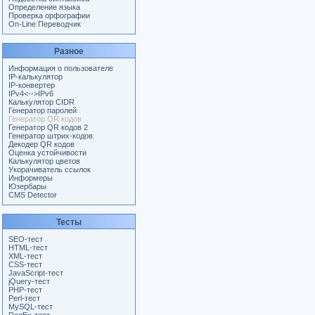
Определение языка
Проверка орфографии
On-Line Переводчик
Разное
Информация о пользователе
IP-калькулятор
IP-конвертер
IPv4<-->IPv6
Калькулятор CIDR
Генератор паролей
Генератор QR кодов
Генератор QR кодов 2
Генератор штрих-кодов
Декодер QR кодов
Оценка устойчивости
Калькулятор цветов
Укорачиватель ссылок
Информеры
Юзербары
CMS Detector
Тесты
SEO-тест
HTML-тест
XML-тест
CSS-тест
JavaScript-тест
jQuery-тест
PHP-тест
Perl-тест
MySQL-тест