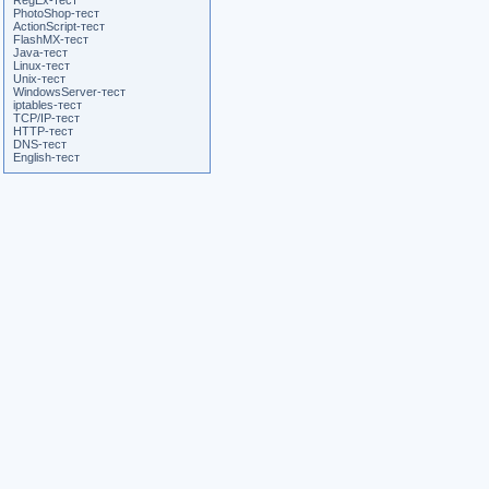
RegEx-тест
PhotoShop-тест
ActionScript-тест
FlashMX-тест
Java-тест
Linux-тест
Unix-тест
WindowsServer-тест
iptables-тест
TCP/IP-тест
HTTP-тест
DNS-тест
English-тест