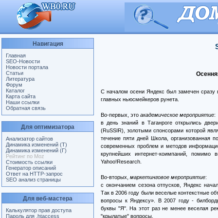
Навигация
Главная
SEO-Новости
Новости портала
Статьи
Осення
Литература
Форум
Каталог
С началом осени Яндекс был замечен сразу 
Карта сайта
главных ньюсмейкеров рунета.
Наши ссылки
Обратная связь
Во-первых, это
академическое мероприятие
:
в день знаний в Таганроге открылись две
Для оптимизатора
(RuSSIR), золотыми спонсорами которой явля
течение пяти дней Школа, организованная 
Анализатор сайтов
Динамика изменений (Т)
современных проблем и методов информацио
Динамика изменений (Г)
крупнейших интернет-коимпаний, помимо в
Рейтинг по Moz
Yahoo!Research.
Стоимость ссылки
Генератор описаний
Ответ на HTTP-запрос
Во-вторых,
маркетинговое мероприятие
:
SEO анализ страницы
с окончанием сезона отпусков, Яндекс нача
Так в 2006 году были веселые контекстные об
Для веб-мастера
вопросы к Яндексу». В 2007 году - билбо
буквы "Я". На этот раз не менее веселая ре
Калькулятор прав доступа
Пароль для .htaccess
"крылатые" вопросы.