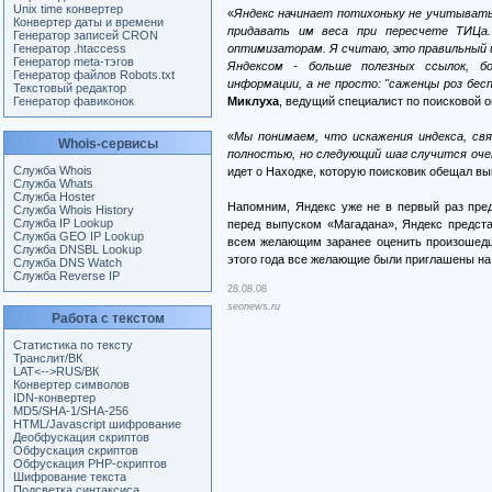
Unix time конвертер
«
Яндекс начинает потихоньку не учитывать
Конвертер даты и времени
придавать им веса при пересчете ТИЦа.
Генератор записей CRON
Генератор .htaccess
оптимизаторам. Я считаю, это правильный 
Генератор meta-тэгов
Яндексом - больше полезных ссылок, б
Генератор файлов Robots.txt
информации, а не просто: "саженцы роз бес
Текстовый редактор
Генератор фавиконок
Миклуха
, ведущий специалист по поисковой о
«
Мы понимаем, что искажения индекса, свя
Whois-сервисы
полностью, но следующий шаг случится оче
Служба Whois
идет о Находке, которую поисковик обещал вы
Служба Whats
Служба Hoster
Напомним, Яндекс уже не в первый раз пре
Служба Whois History
Служба IP Lookup
перед выпуском «Магадана», Яндекс предст
Служба GEO IP Lookup
всем желающим заранее оценить произошедш
Служба DNSBL Lookup
этого года все желающие были приглашены на 
Служба DNS Watch
Служба Reverse IP
28.08.08
seonews.ru
Работа с текстом
Статистика по тексту
Транслит/ВК
LAT<-->RUS/ВК
Конвертер символов
IDN-конвертер
MD5/SHA-1/SHA-256
HTML/Javascript шифрование
Деобфускация скриптов
Обфускация скриптов
Обфускация PHP-скриптов
Шифрование текста
Подсветка синтаксиса