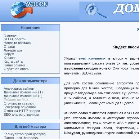
Навигация
Главная
SEO-Новости
Новости портала
Статьи
Яндекс вноси
Литература
Форум
Каталог
Яндекс
внес изменения
в алгоритм расчет
Карта сайта
пользователями рассматривается как уров
Наши ссылки
выложены сегодня ночью
. Они носят техн
Обратная связь
неучетом) SEO-ссылок.
Для оптимизатора
Для 92% хостов обновление алгоритма пр
примерно для 6 млн. хостов). Владельцы 6
Анализатор сайтов
Динамика изменений (Т)
процент владельцев заметят более существен
Динамика изменений (Г)
к их сайтам, а говорит о том, что на 
Рейтинг по Moz
учитывать
», - сообщает команда Яндекса.
Стоимость ссылки
Генератор описаний
Ответ на HTTP-запрос
«
Яндекс давно пытается бороться с SEO-сс
SEO анализ страницы
уже сделали выводы о критериях опреде
оптимизаторов, как и отмена XSS в свое в
Для веб-мастера
нормальных доноров. Хотя, безусловно,
Шокуров
, руководитель отдела поисковой ре
Калькулятор прав доступа
Пароль для .htaccess