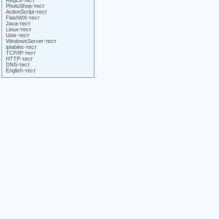
RegEx-тест
PhotoShop-тест
ActionScript-тест
FlashMX-тест
Java-тест
Linux-тест
Unix-тест
WindowsServer-тест
iptables-тест
TCP/IP-тест
HTTP-тест
DNS-тест
English-тест