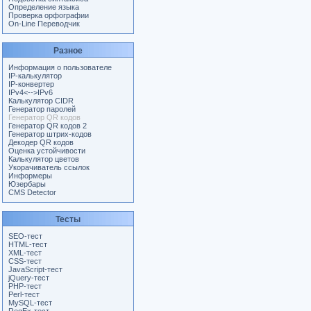
Определение языка
Проверка орфографии
On-Line Переводчик
Разное
Информация о пользователе
IP-калькулятор
IP-конвертер
IPv4<-->IPv6
Калькулятор CIDR
Генератор паролей
Генератор QR кодов
Генератор QR кодов 2
Генератор штрих-кодов
Декодер QR кодов
Оценка устойчивости
Калькулятор цветов
Укорачиватель ссылок
Информеры
Юзербары
CMS Detector
Тесты
SEO-тест
HTML-тест
XML-тест
CSS-тест
JavaScript-тест
jQuery-тест
PHP-тест
Perl-тест
MySQL-тест