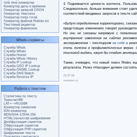
Unix time конвертер
3. Поднимается ценность контента. Пользов
Конвертер даты и времени
Следовательно, больше внимания стоит уделя
Генератор записей CRON
Генератор .htaccess
соответствий вводимых запросов в тексте сай
Генератор meta-тэгов
Генератор файлов Robots.txt
«Будут определенные корректировки, связа
Текстовый редактор
Генератор фавиконок
предстоящих изменениях говорит руководите
Но они не связаны напрямую с появление
внутренние изменения на сайтах реклам
Whois-сервисы
экспериментов – тестируем
на себе
и реал
Служба Whois
очень полезна в профилактических мерах.
Служба Whats
поисковой выдачи, какую бы стадию эволюции
Служба Hoster
Служба Whois History
Служба IP Lookup
Также, очевидно, что новый поиск Яndex е
Служба GEO IP Lookup
результаты. Релиз «Находки» должен состоятьс
Служба DNSBL Lookup
Служба DNS Watch
23.07.08
Служба Reverse IP
seonews.ru
Работа с текстом
Статистика по тексту
Транслит/ВК
LAT<-->RUS/ВК
Конвертер символов
IDN-конвертер
MD5/SHA-1/SHA-256
HTML/Javascript шифрование
Деобфускация скриптов
Обфускация скриптов
Обфускация PHP-скриптов
Шифрование текста
Подсветка синтаксиса