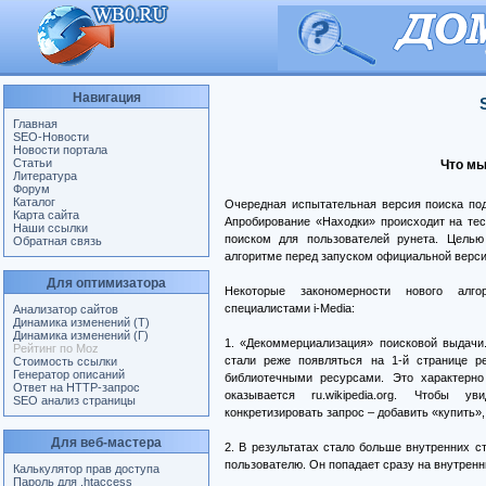
Навигация
Главная
SEO-Новости
Новости портала
Статьи
Что мы
Литература
Форум
Каталог
Очередная испытательная версия поиска по
Карта сайта
Апробирование «Находки» происходит на тес
Наши ссылки
поиском для пользователей рунета. Целью
Обратная связь
алгоритме перед запуском официальной верси
Для оптимизатора
Некоторые закономерности нового алг
специалистами i-Media:
Анализатор сайтов
Динамика изменений (Т)
Динамика изменений (Г)
1. «Декоммерциализация» поисковой выдачи.
Рейтинг по Moz
стали реже появляться на 1-й странице р
Стоимость ссылки
Генератор описаний
библиотечными ресурсами. Это характерн
Ответ на HTTP-запрос
оказывается ru.wikipedia.org. Чтобы у
SEO анализ страницы
конкретизировать запрос – добавить «купить», 
Для веб-мастера
2. В результатах стало больше внутренних с
пользователю. Он попадает сразу на внутренн
Калькулятор прав доступа
Пароль для .htaccess