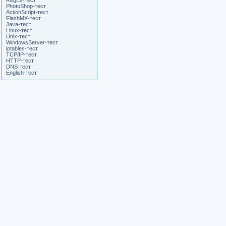
RegEx-тест
PhotoShop-тест
ActionScript-тест
FlashMX-тест
Java-тест
Linux-тест
Unix-тест
WindowsServer-тест
iptables-тест
TCP/IP-тест
HTTP-тест
DNS-тест
English-тест