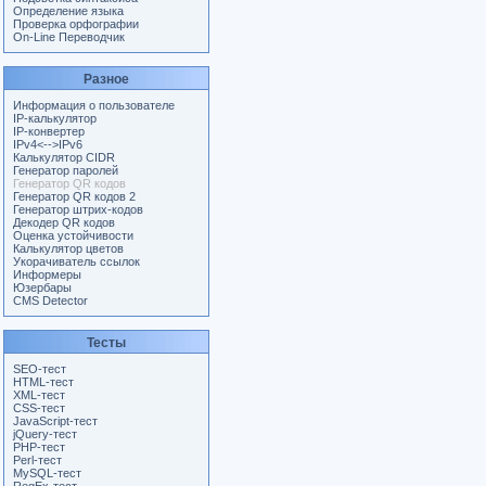
Определение языка
Проверка орфографии
On-Line Переводчик
Разное
Информация о пользователе
IP-калькулятор
IP-конвертер
IPv4<-->IPv6
Калькулятор CIDR
Генератор паролей
Генератор QR кодов
Генератор QR кодов 2
Генератор штрих-кодов
Декодер QR кодов
Оценка устойчивости
Калькулятор цветов
Укорачиватель ссылок
Информеры
Юзербары
CMS Detector
Тесты
SEO-тест
HTML-тест
XML-тест
CSS-тест
JavaScript-тест
jQuery-тест
PHP-тест
Perl-тест
MySQL-тест