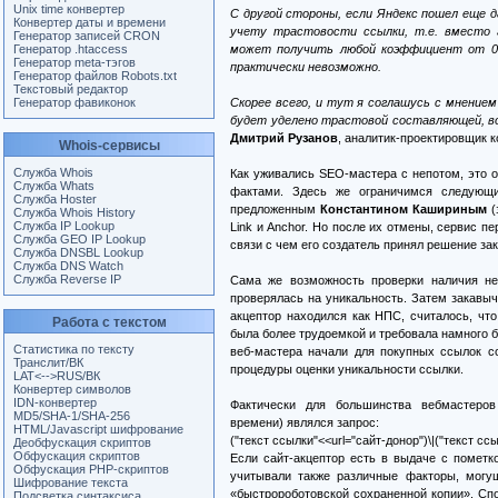
Unix time конвертер
С другой стороны, если Яндекс пошел еще 
Конвертер даты и времени
учету трастовости ссылки, т.е. вместо г
Генератор записей CRON
Генератор .htaccess
может получить любой коэффициент от 0 
Генератор meta-тэгов
практически невозможно.
Генератор файлов Robots.txt
Текстовый редактор
Генератор фавиконок
Скорее всего, и тут я соглашусь с мнение
будет уделено трастовой составляющей, во
Дмитрий Рузанов
, аналитик-проектировщик к
Whois-сервисы
Служба Whois
Как уживались SEO-мастера с непотом, это о
Служба Whats
фактами. Здесь же ограничимся следующи
Служба Hoster
предложенным
Константином Кашириным
(
Служба Whois History
Служба IP Lookup
Link и Anchor. Но после их отмены, сервис п
Служба GEO IP Lookup
связи с чем его создатель принял решение за
Служба DNSBL Lookup
Служба DNS Watch
Служба Reverse IP
Сама же возможность проверки наличия не
проверялась на уникальность. Затем закавыче
акцептор находился как НПС, считалось, что
Работа с текстом
была более трудоемкой и требовала намного б
Статистика по тексту
веб-мастера начали для покупных ссылок с
Транслит/ВК
процедуры оценки уникальности ссылки.
LAT<-->RUS/ВК
Конвертер символов
IDN-конвертер
Фактически для большинства вебмастеров
MD5/SHA-1/SHA-256
времени) являлся запрос:
HTML/Javascript шифрование
("текст ссылки"<<url="сайт-донор")\|("текст сс
Деобфускация скриптов
Обфускация скриптов
Если сайт-акцептор есть в выдаче с пометк
Обфускация PHP-скриптов
учитывали также различные факторы, могущ
Шифрование текста
«быстророботовской сохраненной копии». Спо
Подсветка синтаксиса