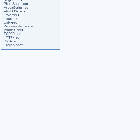
RegEx-тест
PhotoShop-тест
ActionScript-тест
FlashMX-тест
Java-тест
Linux-тест
Unix-тест
WindowsServer-тест
iptables-тест
TCP/IP-тест
HTTP-тест
DNS-тест
English-тест