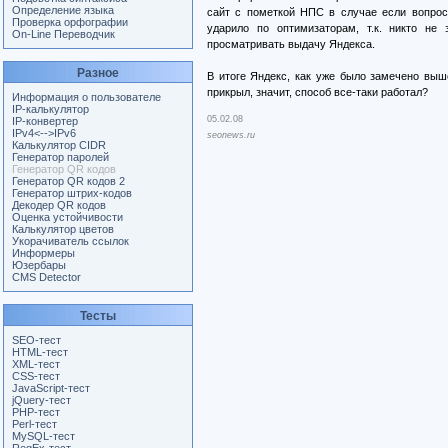
Определение языка
сайт с пометкой НПС в случае если вопрос 
Проверка орфографии
ударило по оптимизаторам, т.к. никто не 
On-Line Переводчик
просматривать выдачу Яндекса.
Разное
В итоге Яндекс, как уже было замечено выш
прикрыл, значит, способ все-таки работал?
Информация о пользователе
IP-калькулятор
05.02.08
IP-конвертер
IPv4<-->IPv6
seonews.ru
Калькулятор CIDR
Генератор паролей
Генератор QR кодов
Генератор QR кодов 2
Генератор штрих-кодов
Декодер QR кодов
Оценка устойчивости
Калькулятор цветов
Укорачиватель ссылок
Информеры
Юзербары
CMS Detector
Тесты
SEO-тест
HTML-тест
XML-тест
CSS-тест
JavaScript-тест
jQuery-тест
PHP-тест
Perl-тест
MySQL-тест