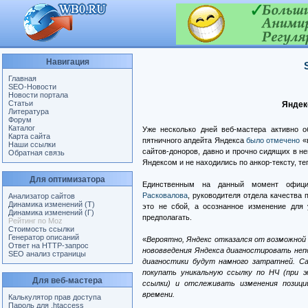
Навигация
Главная
SEO-Новости
Новости портала
Статьи
Яндек
Литература
Форум
Каталог
Уже несколько дней веб-мастера активно о
Карта сайта
пятничного апдейта Яндекса
было отмечено
«в
Наши ссылки
сайтов-доноров, давно и прочно сидящих в не
Обратная связь
Яндексом и не находились по анкор-тексту, т
Для оптимизатора
Единственным на данный момент офиц
Расковалова
, руководителя отдела качества 
Анализатор сайтов
Динамика изменений (Т)
это не сбой, а осознанное изменение для 
Динамика изменений (Г)
предполагать.
Рейтинг по Moz
Стоимость ссылки
Генератор описаний
«
Вероятно, Яндекс отказался от возможной 
Ответ на HTTP-запрос
нововведения Яндекса диагностировать неп
SEO анализ страницы
диагностики будут намного затратней. С
покупать уникальную ссылку по НЧ (при 
Для веб-мастера
ссылки) и отслеживать изменения позиц
времени.
Калькулятор прав доступа
Пароль для .htaccess