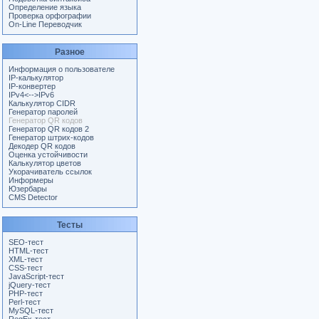
Определение языка
Проверка орфографии
On-Line Переводчик
Разное
Информация о пользователе
IP-калькулятор
IP-конвертер
IPv4<-->IPv6
Калькулятор CIDR
Генератор паролей
Генератор QR кодов
Генератор QR кодов 2
Генератор штрих-кодов
Декодер QR кодов
Оценка устойчивости
Калькулятор цветов
Укорачиватель ссылок
Информеры
Юзербары
CMS Detector
Тесты
SEO-тест
HTML-тест
XML-тест
CSS-тест
JavaScript-тест
jQuery-тест
PHP-тест
Perl-тест
MySQL-тест