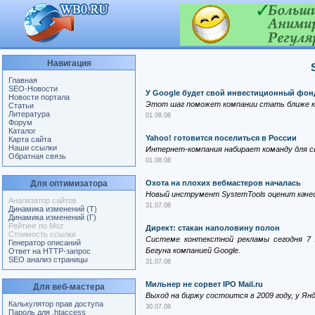
Навигация
Главная
SEO-Новости
У Google будет свой инвестиционный фон
Новости портала
Этот шаг поможет компании стать ближе к
Статьи
Литература
01.08.08
Форум
Каталог
Yahoo! готовится поселиться в России
Карта сайта
Наши ссылки
Интернет-компания набирает команду для с
Обратная связь
01.08.08
Для оптимизатора
Охота на плохих вебмастеров началась
Новый инструмент SystemTools оценит качес
Анализатор сайтов
31.07.08
Динамика изменений (Т)
Динамика изменений (Г)
Рейтинг по Moz
Директ: стакан наполовину полон
Стоимость ссылки
Системе контекстной рекламы сегодня 7 
Генератор описаний
Бегуна компанией Google.
Ответ на HTTP-запрос
SEO анализ страницы
31.07.08
Мильнер не сорвет IPO Mail.ru
Для веб-мастера
Выход на биржу состоится в 2009 году, у Ян
Калькулятор прав доступа
30.07.08
Пароль для .htaccess