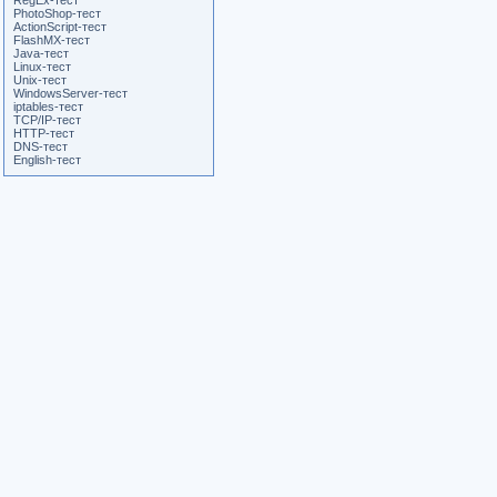
RegEx-тест
PhotoShop-тест
ActionScript-тест
FlashMX-тест
Java-тест
Linux-тест
Unix-тест
WindowsServer-тест
iptables-тест
TCP/IP-тест
HTTP-тест
DNS-тест
English-тест