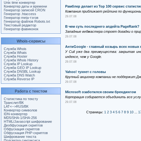
Unix time конвертер
Конвертер даты и времени
Рамблер делает из Тор 100 сервис статисти
Генератор записей CRON
Компания приближает рейтинг по функционалу 
Генератор .htaccess
29.07.08
Генератор meta-тэгов
Генератор файлов Robots.txt
Текстовый редактор
В чем суть последнего апдейта PageRank?
Генератор фавиконок
Западные вебмастера строят догадки о приро
29.07.08
Whois-сервисы
АнтиGoogle - главный козырь всех новых
Служба Whois
У Cuil уже два преимущества: закрытая ин
Служба Whats
Служба Hoster
индексе, чем у Google.
Служба Whois History
29.07.08
Служба IP Lookup
Служба GEO IP Lookup
Служба DNSBL Lookup
Yahoo! тухнет с головы
Служба DNS Watch
Крупный акционер компании не поддержит Дж
Служба Reverse IP
29.07.08
Работа с текстом
Microsoft озаботился своим брендингом
Корпорация собирается объединить все услу
Статистика по тексту
29.07.08
Транслит/ВК
LAT<-->RUS/ВК
Конвертер символов
Страницы:
1
2
3
4
5
6
7
8
9
10
...
1
IDN-конвертер
MD5/SHA-1/SHA-256
HTML/Javascript шифрование
Деобфускация скриптов
Обфускация скриптов
Обфускация PHP-скриптов
Шифрование текста
Подсветка синтаксиса