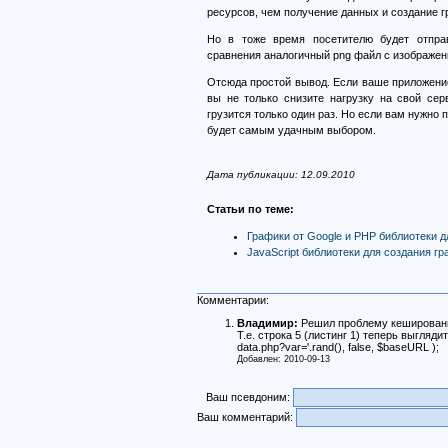
ресурсов, чем получение данных и создание 
Но в тоже время посетителю будет отправл
сравнения аналогичный png файл с изображен
Отсюда простой вывод. Если ваше приложение 
вы не только снизите нагрузку на свой серв
грузится только один раз. Но если вам нужно п
будет самым удачным выбором.
Дата публикации: 12.09.2010
Статьи по теме:
Графики от Google и PHP библиотеки 
JavaScript библиотеки для создания г
Комментарии:
Владимир:
Решил проблему кеширования
Т.е. строка 5 (листинг 1) теперь выглядит
data.php?var='.rand(), false, $baseURL );
Добавлен: 2010-09-13
Ваш псевдоним:
Ваш комментарий: