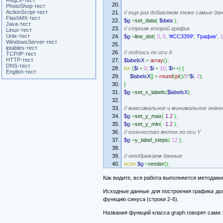
RegEx-тест
PhotoShop-тест
ActionScript-тест
// еще раз добавляем теже самые да
FlashMX-тест
$g
->
set_data
(
$data
)
;
Java-тест
// строим второй график
Linux-тест
Unix-тест
$g
->
line_dot
(
3
,
5
,
'#CC3399'
,
'График'
,
1
WindowsServer-тест
iptables-тест
// подписи по оси Х
TCP/IP-тест
HTTP-тест
$labelsX
=
array
(
)
;
DNS-тест
for
(
$i
=
0
;
$i
<
10
;
$i
++
)
{
English-тест
$labelsX
[
]
=
round
(
pi
(
)
/
5
*
$i
,
2
)
;
}
$g
->
set_x_labels
(
$labelsX
)
;
// максимальное и минимальное значе
$g
->
set_y_max
(
1.2
)
;
$g
->
set_y_min
(
-
1.2
)
;
// количество меток по оси Y
$g
->
y_label_steps
(
12
)
;
// отображаем данные
echo
$g
->
render
(
)
;
Как видите, вся работа выполняется методами 
Исходные данные для построения графика дол
функцию синуса (строки 2-6).
Названия функций класса graph говорят сами 