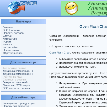
Навигация
Open Flash Cha
Главная
SEO-Новости
Новости портала
Статьи
Создание изображений - довольно сложная
Литература
библиотек.
Форум
Каталог
Об одной из них я и хочу рассказать.
Карта сайта
Наши ссылки
Open Flash Chart
. Уже по названию становится 
Обратная связь
Библиотека распространяется с откры
Для оптимизатора
Предназначена для создания графиков
Использует технологию Flash.
Анализатор сайтов
Динамика изменений (Т)
Сразу остановлюсь на третьем пункте. Flash 
Динамика изменений (Г)
Рейтинг по Moz
Flash player, то график он не увидит. Зато дос
Стоимость ссылки
Генератор описаний
Интерактивность. При наведении у
Ответ на HTTP-запрос
выбранной точки.
SEO анализ страницы
Снижение нагрузки на сервер. Если 
создавать изображение при каждом 
Для веб-мастера
случае используется один и тот же Fl
Серверный скрипт должен только созд
Калькулятор прав доступа
Пароль для .htaccess
Увеличение скорости загрузки, экономи