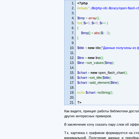
<?php
include
'../lib/php-ofc-library/open-flash-c
$tmp
=
array
(
)
;
for
(
$i
=
0
;
$i
<
9
;
$i
++
)
{
$tmp
[
]
=
abs
(
$i
-
2
)
;
}
$title
=
new
title
(
"Данные получены из ф
$line
=
new
line
(
)
;
$line
->
set_values
(
$tmp
)
;
$chart
=
new
open_flash_chart
(
)
;
$chart
->
set_title
(
$title
)
;
$chart
->
add_element
(
$line
)
;
echo
$chart
->
toString
(
)
;
?>
Как видите, принцип работы библиотеки доста
других интересных примеров.
В заключение хочу сказать пару слов об эффе
Т.к. картинка с графиком формируется на сто
минимальной. Получение данных и преобра