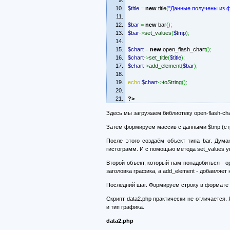
$title
=
new
title
(
"Данные получены из ф
$bar
=
new
bar
(
)
;
$bar
->
set_values
(
$tmp
)
;
$chart
=
new
open_flash_chart
(
)
;
$chart
->
set_title
(
$title
)
;
$chart
->
add_element
(
$bar
)
;
echo
$chart
->
toString
(
)
;
?>
Здесь мы загружаем библиотеку open-flash-cha
Затем формируем массив с данными $tmp (стр
После этого создаём объект типа bar. Дума
гистограмм. И с помощью метода set_values 
Второй объект, который нам понадобиться - ope
заголовка графика, а add_element - добавляет
Последний шаг. Формируем строку в формате J
Скрипт data2.php практически не отличаетс
и тип графика.
data2.php