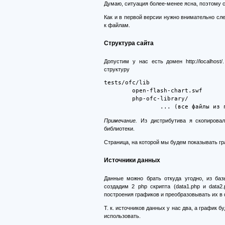
Думаю, ситуация более-менее ясна, поэтому 
Как и в первой версии нужно внимательно сл
к файлам.
Структура сайта
Допустим у нас есть домен http://localhost/
структуру
tests/ofc/lib
open-flash-chart.swf
php-ofc-library/
... (все файлы из папки 
Примечание.
Из дистрибутива я скопировал
библиотеки.
Страница, на которой мы будем показывать графи
Источники данных
Данные можно брать откуда угодно, из баз
создадим 2 php скрипта (data1.php и data
построения графиков и преобразовывать их в
Т. к. источников данных у нас два, а график б
использовать.