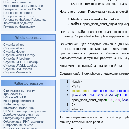
Unix time конвертер
кБ. При этом график может быть разме
Конвертер даты и времени
Генератор записей CRON
Но это все теория. Переходим к практической
Генератор .htaccess
Генератор meta-тэгов
Flash ролик - open-flash-chart.swf.
Генератор файлов Robots.txt
Текстовый редактор
Файлы: open_flash_chart_object.php и ope
Генератор фавиконок
При этом файл open_flash_chart_object.ph
страницу. А open-flash-chart.php содержит в
Whois-сервисы
Примечание.
Для создания файла с данными
Служба Whois
Служба Whats
готовые решения для .Net, Java, Ruby, Per
Служба Hoster
просто записать данные в обычный текс
Служба Whois History
вспомогательных функций работать с ним не 
Служба IP Lookup
Служба GEO IP Lookup
Служба DNSBL Lookup
Копируем эти три файла в папку с сайтом.
Служба DNS Watch
Служба Reverse IP
Создаем файл index.php со следующим соде
<body>
Работа с текстом
<?php
Статистика по тексту
include_once
'open_flash_chart_object.p
Транслит/ВК
$baseURL
=
"http://"
.
$_SERVER
[
'HTTP
LAT<-->RUS/ВК
open_flash_chart_object
(
400
,
250
,
$ba
Конвертер символов
IDN-конвертер
?>
MD5/SHA-1/SHA-256
</body>
HTML/Javascript шифрование
Деобфускация скриптов
Тут мы подключили open_flash_chart_object.ph
Обфускация скриптов
Обфускация PHP-скриптов
html код вставки Flash ролика.
Шифрование текста
Подсветка синтаксиса