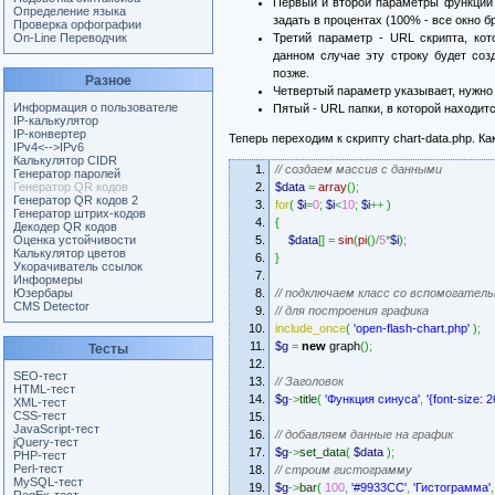
Первый и второй параметры функции 
Определение языка
задать в процентах (100% - все окно б
Проверка орфографии
On-Line Переводчик
Третий параметр - URL скрипта, кот
данном случае эту строку будет соз
позже.
Разное
Четвертый параметр указывает, нужно
Информация о пользователе
Пятый - URL папки, в которой находитс
IP-калькулятор
IP-конвертер
Теперь переходим к скрипту chart-data.php. К
IPv4<-->IPv6
Калькулятор CIDR
// создаем массив с данными
Генератор паролей
Генератор QR кодов
$data
=
array
(
)
;
Генератор QR кодов 2
for
(
$i
=
0
;
$i
<
10
;
$i
++
)
Генератор штрих-кодов
{
Декодер QR кодов
Оценка устойчивости
$data
[
]
=
sin
(
pi
(
)
/
5
*
$i
)
;
Калькулятор цветов
}
Укорачиватель ссылок
Информеры
Юзербары
// подключаем класс со вспомогате
CMS Detector
// для построения графика
include_once
(
'open-flash-chart.php'
)
;
$g
=
new
graph
(
)
;
Тесты
SEO-тест
// Заголовок
HTML-тест
$g
->
title
(
'Функция синуса'
,
'{font-size: 2
XML-тест
CSS-тест
JavaScript-тест
// добавляем данные на график
jQuery-тест
$g
->
set_data
(
$data
)
;
PHP-тест
Perl-тест
// строим гистограмму
MySQL-тест
$g
->
bar
(
100
,
'#9933CC'
,
'Гистограмма'
,