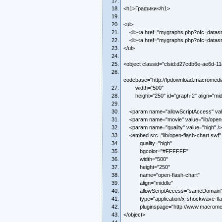
<h1>Графики</h1>
<ul>
<li><a href="mygraphs.php?ofc=datasrc
<li><a href="mygraphs.php?ofc=datasrc
</ul>
<object classid="clsid:d27cdb6e-ae6d-
codebase="http://fpdownload.macromedi
width="500"
height="250" id="graph-2" align="mid
<param name="allowScriptAccess" val
<param name="movie" value="lib/open-f
<param name="quality" value="high" />
<embed src="lib/open-flash-chart.swf"
quality="high"
bgcolor="#FFFFFF"
width="500"
height="250"
name="open-flash-chart"
align="middle"
allowScriptAccess="sameDomain
type="application/x-shockwave-fla
pluginspage="http://www.macromedia.
</object>