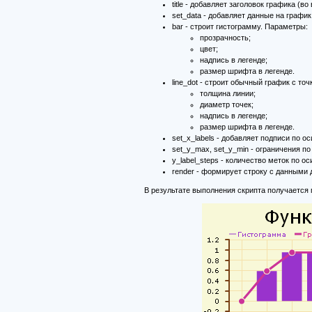
title - добавляет заголовок графика (
set_data - добавляет данные на график
bar - строит гистограмму. Параметры:
прозрачность;
цвет;
надпись в легенде;
размер шрифта в легенде.
line_dot - строит обычный график с то
толщина линии;
диаметр точек;
надпись в легенде;
размер шрифта в легенде.
set_x_labels - добавляет подписи по о
set_y_max, set_y_min - ограничения по 
y_label_steps - количество меток по о
render - формирует строку с данными 
В результате выполнения скрипта получается 