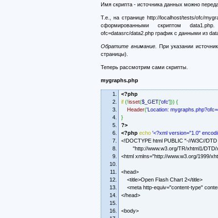
Имя скрипта - источника данных можно переда
Т.е., на странице http://localhost/tests/ofc/
сформированными скриптом data1.php. А 
ofc=datasrc/data2.php график с данными из dat
Обратите внимание.
При указании источник
страницы).
Теперь рассмотрим сами скрипты.
mygraphs.php
<?php
if
(
!
isset
(
$_GET
[
'ofc'
]
)
)
{
Header
(
'Location: mygraphs.php?ofc=
}
?>
<?php
echo
'<?xml version="1.0" encod
<!DOCTYPE html PUBLIC "-//W3C//DTD X
"http://www.w3.org/TR/xhtml1/DTD/xht
<html xmlns="http://www.w3.org/1999/xht
<head>
<title>Open Flash Chart 2</title>
<meta http-equiv="content-type" content
</head>
<body>