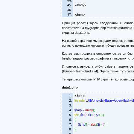
</body>
</html>
Принцип работы здесь следующий. Сначала 
посетителя на mygraphs.php?ofc=datasrc/data
скрипта data1.php.
На самой странице мы создаем список со ссыл
ролик, с помощью которого и будет показан гра
Код вставки ролика в основном остается без 
height (задают размер графика в пикселях, строки
И, самое главное, атрибут value в параметре
(lib/open-flash-chart.swf). Здесь также путь у
Теперь рассмотрим PHP скрипты, которые фо
data1.php
<?php
include
'../lib/php-ofc-library/open-flash-c
$tmp
=
array
(
)
;
for
(
$i
=
0
;
$i
<
9
;
$i
++
)
{
$tmp
[
]
=
abs
(
$i
-
5
)
;
}