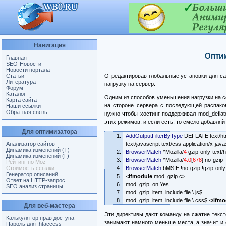
Навигация
Оптим
Главная
SEO-Новости
Новости портала
Статьи
Отредактировав глобальные установки для са
Литература
нагрузку на сервер.
Форум
Каталог
Одним из способов уменьшения нагрузки на 
Карта сайта
на стороне сервера с последующей распаков
Наши ссылки
Обратная связь
нужно чтобы хостинг поддерживал mod_deflate
этих режимов, и если есть, то смело добавляй
Для оптимизатора
AddOutputFilterByType
DEFLATE text/html
Анализатор сайтов
text/javascript text/css application/x-java
Динамика изменений (Т)
BrowserMatch
^Mozilla/
4
gzip-only-text/h
Динамика изменений (Г)
BrowserMatch
^Mozilla/
4.0
[
678
] no-gzip
Рейтинг по Moz
Стоимость ссылки
BrowserMatch
bMSIE !no-gzip !gzip-only-
Генератор описаний
<
ifmodule
mod_gzip.c>
Ответ на HTTP-запрос
mod_gzip_on Yes
SEO анализ страницы
mod_gzip_item_include file \.js$
mod_gzip_item_include file \.css$ </
ifmo
Для веб-мастера
Эти директивы дают команду на сжатие текс
Калькулятор прав доступа
занимают намного меньше места, а значит и 
Пароль для .htaccess