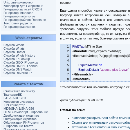
Unix time конвертер
сервер.
Конвертер даты и времени
Генератор записей CRON
Еще одним способом является сокращение т
Генератор .htaccess
браузер имеет встроенный кэш, который в 
Генератор meta-тэгов
Генератор файлов Robots.txt
скачанные с сайтов. Можно его использо
Текстовый редактор
файлами являются картинки и скрипты, поэ
Генератор фавиконок
требовать загрузки этих файлов прежде вс
изменялись за последний год, то их загрузка 
Whois-сервисы
в случае, если их там нет, браузер скачает их 
Служба Whois
FileETag
MTime Size
Служба Whats
<
ifmodule
mod_expires.c>&nbsp;
Служба Hoster
Служба Whois History
<filesmatch&nbsp; ?\.(jpg|gif|png|css|js)
Служба IP Lookup
Служба GEO IP Lookup
ExpiresActive
on
Служба DNSBL Lookup
Служба DNS Watch
ExpiresDefault
"access plus 1 year"
Служба Reverse IP
</
filesmatch
>
</
ifmodule
>
Работа с текстом
Это позволяет не только снизить нагрузку с се
Статистика по тексту
Транслит/ВК
LAT<-->RUS/ВК
Дата публикации: 11.08.2010
Конвертер символов
IDN-конвертер
MD5/SHA-1/SHA-256
Статьи по теме:
HTML/Javascript шифрование
Деобфускация скриптов
3 способа ускорить Ваш сайт с помо
Обфускация скриптов
Обфускация PHP-скриптов
Скрипт для оптимизации загрузки сай
Шифрование текста
Установка eAccelerator на Unix систем
Подсветка синтаксиса