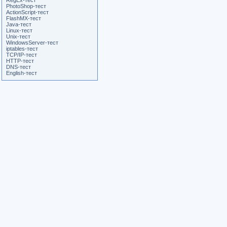
RegEx-тест
PhotoShop-тест
ActionScript-тест
FlashMX-тест
Java-тест
Linux-тест
Unix-тест
WindowsServer-тест
iptables-тест
TCP/IP-тест
HTTP-тест
DNS-тест
English-тест