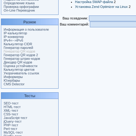
Настройка SWAP-файла
2
Определение языка
Проверка орфографии
Установка Zend Optimizer на Linux
2
On-Line Переводчик
Ваш псевдоним:
Разное
Ваш комментарий:
Информация о пользователе
IP-калькулятор
IP-конвертер
IPv4<-->IPv6
Калькулятор CIDR
Генератор паролей
Генератор QR кодов
Генератор QR кодов 2
Генератор штрих-кодов
Декодер QR кодов
Оценка устойчивости
Калькулятор цветов
Укорачиватель ссылок
Информеры
Юзербары
CMS Detector
Тесты
SEO-тест
HTML-тест
XML-тест
CSS-тест
JavaScript-тест
jQuery-тест
PHP-тест
Perl-тест
MySQL-тест