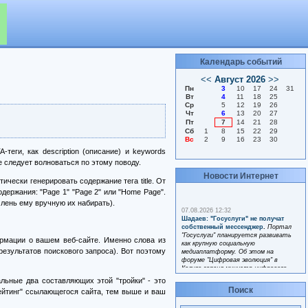
Календарь событий
-теги, как description (описание) и keywords
е следует волноваться по этому поводу.
Новости Интернет
чески генерировать содержание тега title. От
держания: "Page 1" "Page 2" или "Home Page".
 лень ему вручную их набирать).
ормации о вашем веб-сайте. Именно слова из
результатов поискового запроса). Вот поэтому
альные два составляющих этой "тройки" - это
Поиск
ейтинг" ссылающегося сайта, тем выше и ваш