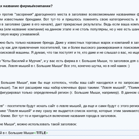
ах название фирмы/компании?
о против "засорения" драгоценного места в заголовке всевозможными названиями фи
ми известными брендами. Вот тут-то и пришлось поменять свою категоричность в
в заголовке (даже в его начале), дает прекрасные результаты. Ведь если ваша ком
а (или название компании) на данном этапе и не столь популярны, но у нее есть шан
говую марку узнаваемой.
олжно быть только название бренда. Даже у известных торговых марок и компаний в 
льзу как для привлечения посетителей, так и более высокого ранжирования в поисков
оисковой машины. Я думаю, что так поступят и те, кто даже и не слышал о вас, но и
"Коты Василий и Мурчик", и у вас есть фирма в г. Большие Мыши, то заголовок для са
чик. Ловля мышей в г. Большие Мыши" Все это, конечно шутка, но в ней намек :)
 Большие Мыши", вам бы еще хотелось, чтобы ваш сайт находился и по запросам
ольше). Так вот расширим наш набор ключевых фраз такими: "Ловля мышей", "Поимка
 фигурировал только определенный регион (г. Большие Мыши, например). В данном с
" - посетители будут искать сайт о ловле мышей, да еще и сами будут с этого регион
овике "Ловля мышей" и ему сразу же выдается список контор, которые этим занимают
лиже. Вот тут-то и пригодиться включение названия города в заголовок.
ие Мыши", можно использовать такой заголовок:
й в г. Большие Мыши
<
/
TITLE
>