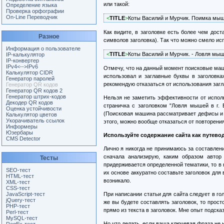
или такой:
Определение языка
Проверка орфографии
On-Line Переводчик
<
TITLE
>
Коты Василий и Мурчик. Поимка мыш
Как видите, в заголовке есть более чем дос
Разное
символов заголовка). Так что можно смело исп
Информация о пользователе
<
TITLE
>
Коты Василий и Мурчик. - Ловля мы
IP-калькулятор
IP-конвертер
IPv4<-->IPv6
Отмечу, что на данный момент поисковые маши
Калькулятор CIDR
использовал и заглавные буквы в заголовка
Генератор паролей
рекомендую отказаться от использования загла
Генератор QR кодов
Генератор QR кодов 2
Генератор штрих-кодов
Нельзя не заметить эффективности от исполь
Декодер QR кодов
страничка с заголовком "Ловля мышей в г.
Оценка устойчивости
(Поисковая машина рассматривает дефисы и з
Калькулятор цветов
Укорачиватель ссылок
этого, можно вообще отказаться от повторени
Информеры
Юзербары
Используйте содержание сайта как путево
CMS Detector
Лично я никогда не принимаюсь за составлени
сначала анализирую, каким образом автор
Тесты
придерживается определенной тематики, то в 
SEO-тест
их основе аккуратно составьте заголовок для
HTML-тест
возникало.
XML-тест
CSS-тест
JavaScript-тест
При написании статьи для сайта следует в го
jQuery-тест
же вы будете составлять заголовок, то прост
PHP-тест
прямо из текста в заголовок. Мне опыт подск
Perl-тест
MySQL-тест
Но что делать, если ваша ключевая фраза не 