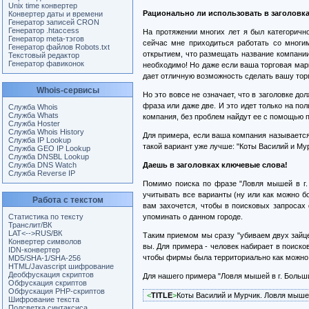
Unix time конвертер
Рационально ли использовать в заголовк
Конвертер даты и времени
Генератор записей CRON
Генератор .htaccess
На протяжении многих лет я был категоричн
Генератор meta-тэгов
сейчас мне приходиться работать со многи
Генератор файлов Robots.txt
открытием, что размещать название компании 
Текстовый редактор
Генератор фавиконок
необходимо! Но даже если ваша торговая марк
дает отличную возможность сделать вашу тор
Whois-сервисы
Но это вовсе не означает, что в заголовке д
фраза или даже две. И это идет только на по
Служба Whois
Служба Whats
компания, без проблем найдут ее с помощью п
Служба Hoster
Служба Whois History
Для примера, если ваша компания называется 
Служба IP Lookup
такой вариант уже лучше: "Коты Василий и Мур
Служба GEO IP Lookup
Служба DNSBL Lookup
Служба DNS Watch
Даешь в заголовках ключевые слова!
Служба Reverse IP
Помимо поиска по фразе "Ловля мышей в г.
учитывать все варианты (ну или как можно б
Работа с текстом
вам захочется, чтобы в поисковых запросах
Статистика по тексту
упоминать о данном городе.
Транслит/ВК
LAT<-->RUS/ВК
Таким приемом мы сразу "убиваем двух зайцев
Конвертер символов
вы. Для примера - человек набирает в поиск
IDN-конвертер
чтобы фирмы была территориально как можно б
MD5/SHA-1/SHA-256
HTML/Javascript шифрование
Деобфускация скриптов
Для нашего примера "Ловля мышей в г. Больш
Обфускация скриптов
Обфускация PHP-скриптов
<
TITLE
>
Коты Василий и Мурчик. Ловля мыше
Шифрование текста
Подсветка синтаксиса