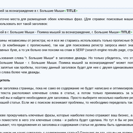
ей за вознаграждение в г. Большие Мыши
<
/
TITLE
>
таточно места для размещения обеих ключевых фраз. (Для справки: поисковые маши
ользовать вот такой заголовок:
шей в г. Большие Мыши - Поимка мышей за вознаграждение, г. Большие Мыши
<
/
TITLE
>
ны независимы от регистра; но я все же стараюсь использовать только прописные бу
х (в комбинации с прописными), так как для поисковика регистр запроса имел зн
вных букв, а то уж больно они похожи на спам в SERP (search engine results page, стр
зования слова "г. Большие Мыши" в заголовке дважды. Но только убедитесь, что эти
 Большие Мыши - г. Большие Мыши. Поимка мышей за вознаграждение" может поп
апятые как пробелы, поэтому данный заголовок будет для нее с двумя одинаковыми
я слова более чем дважды.
дитель
е заголовка страницы, пока не само ее содержание не будет написано и оптимизиров
 текста расположил ключевые слова в статье, а потом только принимаюсь за за
ней вы и найдете необходимое для заголовка. Просто выберите несколько наиболее р
 вашей статьи. Если же с поиском возникают проблемы, то необходимо переделать та
лове прокручивать ключевые фразы, которые наиболее полно отражают ваш бизнес, а у
о поместите в него эти ключевые слова - и работа будет сделана. Но тут я бы
не
рек
азывает, что предложения из заголовка и содержания статьи не должны быть одинаковы
ну никак не хочет совпадать с содержанием статьи? Означает ли это, что вы не должн