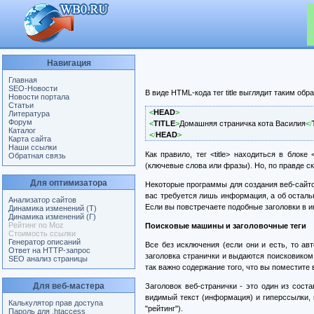
Навигация
Главная
SEO-Новости
В виде HTML-кода тег title выглядит таким обр
Новости портала
Статьи
<
HEAD
>
Литература
Форум
<
TITLE
>
Домашняя страничка кота Василия
<
/
Каталог
<
/
HEAD
>
Карта сайта
Наши ссылки
Как правило, тег <title> находиться в блоке
Обратная связь
(ключевые слова или фразы). Но, по правде с
Для оптимизатора
Некоторые программы для создания веб-сайтов
вас требуется лишь информация, а об остальн
Анализатор сайтов
Если вы повстречаете подобные заголовки в ин
Динамика изменений (Т)
Динамика изменений (Г)
Рейтинг по Moz
Поисковые машины и заголовочные теги
Стоимость ссылки
Генератор описаний
Все без исключения (если они и есть, то а
Ответ на HTTP-запрос
заголовка странички и выдаются поисковиком 
SEO анализ страницы
так важно содержание того, что вы поместите 
Для веб-мастера
Заголовок веб-странички - это один из сост
видимый текст (информация) и гиперссылки,
Калькулятор прав доступа
"рейтинг").
Пароль для .htaccess