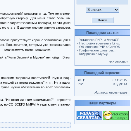
рм/компаний/продуктов и т.д. Тем не менее,
 обратную сторону. Для меня стало большим
пания владеет известным брендом, то это даже
с ею стать. В данном случае именно заголовок
Последние статьи
- Установка PHP на VestaCP
заголовке присутствует хорошо запоминающаяся
- Настройка времени в Linux
иках. Пользователи, которым уже знакома ваша
- Обновление PHP в CentOS
щет предлагаемую вами продукцию.
- Графические фильтры...
- Кодировка в MySQL
йта "Коты Василий и Мурчик" не пойдет. В вот
Все статьи
Последний пересчет
 похожим запросам посетителей. Нужно ведь
тИЦ:
07 Окт 15
 мышей за вознаграждение" и т.п. Ну а вдруг
PR:
09 Дек 13
лучае нужно обязательно во всех заголовках
История пересчетов
а. "Но стоит ли этим заниматься?" - спросите
Наши партнеры
ся, но СО ВСЕГО МИРА! А ведь клиенту важно,