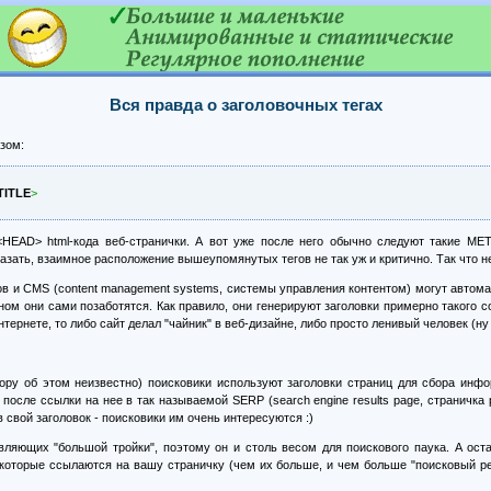
Вся правда о заголовочных тегах
азом:
TITLE
>
 <HEAD> html-кода веб-странички. А вот уже после него обычно следуют такие META
казать, взаимное расположение вышеупомянутых тегов не так уж и критично. Так что н
 и CMS (content management systems, системы управления контентом) могут автомати
ом они сами позаботятся. Как правило, они генерируют заголовки примерно такого со
тернете, то либо сайт делал "чайник" в веб-дизайне, либо просто ленивый человек (ну
втору об этом неизвестно) поисковики используют заголовки страниц для сбора инф
после ссылки на нее в так называемой SERP (search engine results page, страничка 
в свой заголовок - поисковики им очень интересуются :)
авляющих "большой тройки", поэтому он и столь весом для поискового паука. А ост
 которые ссылаются на вашу страничку (чем их больше, и чем больше "поисковый р