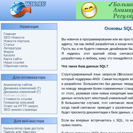
Навигация
Основы SQL:
Главная
SEO-Новости
Вы новичок в программировании или же прост
Новости портала
адресу, так как любой разработчик в конце-ко
Статьи
Литература
Пусть вы и не будете главным дизайнером баз
Форум
Я надеюсь этот краткий обзор синтакси
Каталог
разработчику и любому, кому это понадобится
Карта сайта
Наши ссылки
Обратная связь
Что такое база данных SQL?
Структурированный язык запросов (
S
tructur
Для оптимизатора
который поддержан ANSI. Самая последняя ве
в разработке. Большинство баз данных тверд
Анализатор сайтов
Динамика изменений (Т)
по поводу введения более современных станд
Динамика изменений (Г)
от этого, развивая свои новые концепции м
Рейтинг по Moz
данных использует некоторый уникальный набо
Стоимость ссылки
Генератор описаний
В большинстве случаев, этот синтаксис явл
Ответ на HTTP-запрос
когда такой синтаксис приводит к различным
SEO анализ страницы
будет просмотр документации к базе данных, 
Если вы впервые встречаетесь с SQL, то н
Для веб-мастера
нужно понять.
Калькулятор прав доступа
Пароль для .htaccess