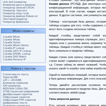
В общих терминах, "SQL база данных" являе
Unix time конвертер
базами данных
(РСУБД). Для некоторых сист
Конвертер даты и времени
Генератор записей CRON
конфигурационной информации, которые явл
Генератор .htaccess
конструкций. В этом случае, каждая инста
Генератор meta-тэгов
данных. В других системах, они упомянуты ка
Генератор файлов Robots.txt
Текстовый редактор
Таблица - конструкция базы данных, котора
Генератор фавиконок
таблицы созданы для того, чтобы содержать 
могут быть созданы несколько таблиц.
Whois-сервисы
Каждый столбец представляет собой атр
Служба Whois
идентификационные номера служащих, рост, 
Служба Whats
Служба Hoster
термин поле с указанием имени, например "
Служба Whois History
таблицы. Каждый столбец в таблице имеет оп
Служба IP Lookup
быть уникальны в пределах таблицы.
Служба GEO IP Lookup
Служба DNSBL Lookup
Служба DNS Watch
Каждая строка (или запись) представляет соб
Служба Reverse IP
строке может содержаться идентификационный
т.д. Строки таблиц не имеют названий. Чтоб
Работа с текстом
указать какой-то атрибут (или набор атрибут
Статистика по тексту
Одной из важнейших операций, которые выпо
Транслит/ВК
в базе данных информации. Для этого пользо
LAT<-->RUS/ВК
Конвертер символов
Теперь давайте рассмотрим основные ти
IDN-конвертер
MD5/SHA-1/SHA-256
манипуляции данными в пределах базы. Для н
HTML/Javascript шифрование
соответствовать любой среде.
Деобфускация скриптов
Обфускация скриптов
Типы запросов данных
Обфускация PHP-скриптов
Шифрование текста
Есть четыре основных типа запросов дан
Подсветка синтаксиса