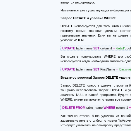
вводится информация.
Изменяется уже существующая информация в 
Запрос UPDATE и условие WHERE
UPDATE используется для того, чтобы изме
поэтому новые значения должны соотве
приемлемые значения. Если вы не хотите и
условие WHERE.
UPDATE
table_name
SET
column1
=
'data1'
,
co
Вы можете использовать WHERE для любог
используется когда необходимо заменить одно
UPDATE
table_name
SET
FirstName
=
'Василий
Будьте осторожны! Запрос DELETE удаляе
Запрос DELETE полность удаляет строку из б
то нужно использовать запрос UPDATE и ус
аналогом NULL в вашей программе. Будьте 
WHERE, иначе вы можете потерять все содер
DELETE
FROM
table_name
WHERE
column1
=
Как только строка была удалена из вашей
желательно иметь столбец по имени "IsActive
что будет указывать на блокировку представле