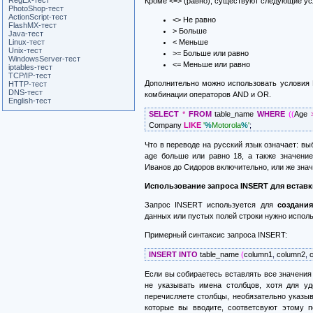
RegEx-тест
Кроме <=> (равно), существуют следующие у
PhotoShop-тест
ActionScript-тест
<> Не равно
FlashMX-тест
> Больше
Java-тест
Linux-тест
< Меньше
Unix-тест
>= Больше или равно
WindowsServer-тест
<= Меньше или равно
iptables-тест
TCP/IP-тест
Дополнительно можно использовать условия
HTTP-тест
DNS-тест
комбинации операторов AND и OR.
English-тест
SELECT
*
FROM
table_name
WHERE
(
(
Age
Company
LIKE
'
%
Motorola
%
'
;
Что в переводе на русский язык означает: вы
age больше или равно 18, а также значени
Иванов до Сидоров включительно, или же знач
Использование запроса INSERT для встав
Запрос INSERT используется для
создания
данных или пустых полей строки нужно испол
Примерный синтаксис запроса INSERT:
INSERT
INTO
table_name
(
column1
,
column2
,
c
Если вы собираетесь вставлять все значения 
не указывать имена столбцов, хотя для уд
перечисляете столбцы, необязательно указыв
которые вы вводите, соответсвуют этому п