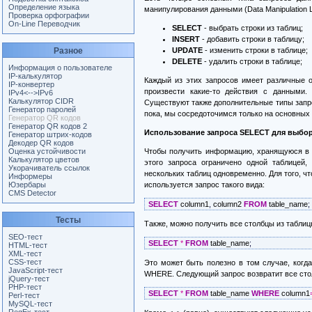
Определение языка
манипулирования данными (Data Manipulation 
Проверка орфографии
On-Line Переводчик
SELECT
- выбрать строки из таблиц;
INSERT
- добавить строки в таблицу;
Разное
UPDATE
- изменить строки в таблице;
DELETE
- удалить строки в таблице;
Информация о пользователе
IP-калькулятор
Каждый из этих запросов имеет различные о
IP-конвертер
произвести какие-то действия с данными
IPv4<-->IPv6
Калькулятор CIDR
Существуют также дополнительные типы запр
Генератор паролей
пока, мы сосредоточимся только на основных 
Генератор QR кодов
Генератор QR кодов 2
Использование запроса SELECT для выбо
Генератор штрих-кодов
Декодер QR кодов
Оценка устойчивости
Чтобы получить информацию, хранящуюся в 
Калькулятор цветов
этого запроса ограничено одной таблицей,
Укорачиватель ссылок
нескольких таблиц одновременно. Для того, ч
Информеры
Юзербары
используется запрос такого вида:
CMS Detector
SELECT
column1
,
column2
FROM
table_name
;
Тесты
Также, можно получить все столбцы из таблицы
SEO-тест
SELECT
*
FROM
table_name
;
HTML-тест
XML-тест
CSS-тест
Это может быть полезно в том случае, ког
JavaScript-тест
WHERE. Следующий запрос возвратит все столб
jQuery-тест
PHP-тест
SELECT
*
FROM
table_name
WHERE
column1
Perl-тест
MySQL-тест